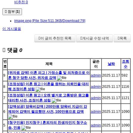
비추천 0
첨부 [
1
]
image.png
[File Size:511.3KB/Download:79]
이 게시물을
이 글의 추천인 목록
게시글 수정 내역
목록
댓글
0
번
글쓴
조회
제목
날짜
호
이
수
[위자료 감액] 이혼 피고 | 가정소홀 및 의처증으로 이
9
admin
2025.11.17
592
혼 청구 당한 사건, 위자료 감액
[조정성립] 이혼 원고 | 이혼을 원하는 의뢰인을 대리
8
admin
2025.11.17
1116
해 조정이혼 성립
[조정성립] 이혼 원고 | 오랜 별거로 고통받은 원고를
7
admin
2025.11.17
1121
대리한 사건, 조정이혼 성립
[감액성공] 양육비감액 | 200만원 양육비 지급이 강
6
제되어 감액이 필요했던 사건, 100만원으로 감액
admin
2025.11.17
1090
[청구인용] 인지청구 | 혼외자의 친생자인지 청구소
5
admin
2025.11.17
1090
송, 인용