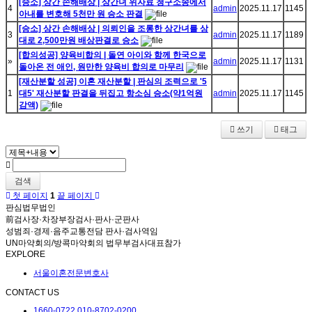
[승소] 상간 손해배상 | 상간녀 위자료 청구소송에서
4
admin
2025.11.17
1145
아내를 변호해 5천만 원 승소 판결
[승소] 상간 손해배상 | 의뢰인을 조롱한 상간녀를 상
3
admin
2025.11.17
1189
대로 2,500만원 배상판결로 승소
[합의성공] 양육비합의 | 돌연 아이와 함께 한국으로
»
admin
2025.11.17
1131
돌아온 전 애인, 원만한 양육비 합의로 마무리
[재산분할 성공] 이혼 재산분할 | 판심의 조력으로 '5
1
대5' 재산분할 판결을 뒤집고 항소심 승소(약1억원
admin
2025.11.17
1145
감액)
쓰기
태그
검색
첫 페이지
1
끝 페이지
판심법무법인
前검사장·차장부장검사·판사·군판사
성범죄·경제·음주교통전담 판사·검사역임
UN마약회의/방콕마약회의 법무부검사대표참가
EXPLORE
서울이혼전문변호사
CONTACT US
1660-0722
010-8702-0200