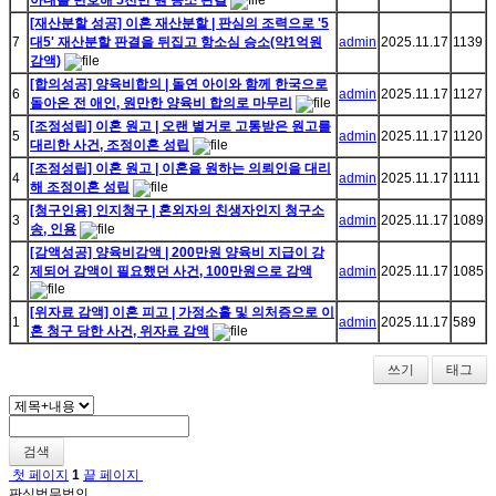
아내를 변호해 5천만 원 승소 판결
[재산분할 성공] 이혼 재산분할 | 판심의 조력으로 '5
7
대5' 재산분할 판결을 뒤집고 항소심 승소(약1억원
admin
2025.11.17
1139
감액)
[합의성공] 양육비합의 | 돌연 아이와 함께 한국으로
6
admin
2025.11.17
1127
돌아온 전 애인, 원만한 양육비 합의로 마무리
[조정성립] 이혼 원고 | 오랜 별거로 고통받은 원고를
5
admin
2025.11.17
1120
대리한 사건, 조정이혼 성립
[조정성립] 이혼 원고 | 이혼을 원하는 의뢰인을 대리
4
admin
2025.11.17
1111
해 조정이혼 성립
[청구인용] 인지청구 | 혼외자의 친생자인지 청구소
3
admin
2025.11.17
1089
송, 인용
[감액성공] 양육비감액 | 200만원 양육비 지급이 강
2
제되어 감액이 필요했던 사건, 100만원으로 감액
admin
2025.11.17
1085
[위자료 감액] 이혼 피고 | 가정소홀 및 의처증으로 이
1
admin
2025.11.17
589
혼 청구 당한 사건, 위자료 감액
쓰기
태그
검색
첫 페이지
1
끝 페이지
판심법무법인