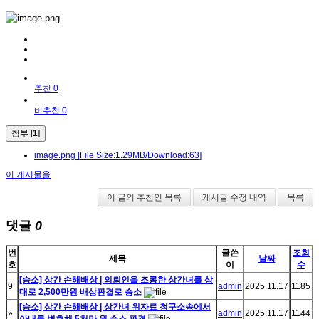
추천 0
비추천 0
첨부 [
1
]
image.png
[File Size:1.29MB/Download:63]
이 게시물을
이 글의 추천인 목록
게시글 수정 내역
목록
댓글
0
번
글쓴
조회
제목
날짜
호
이
수
[승소] 상간 손해배상 | 의뢰인을 조롱한 상간녀를 상
9
admin
2025.11.17
1185
대로 2,500만원 배상판결로 승소
[승소] 상간 손해배상 | 상간녀 위자료 청구소송에서
»
admin
2025.11.17
1144