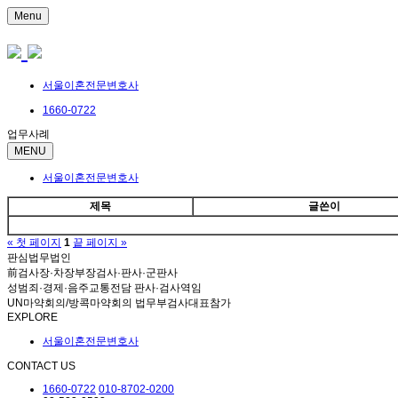
Menu
서울이혼전문변호사
1660-0722
업무사례
MENU
서울이혼전문변호사
제목
글쓴이
« 첫 페이지
1
끝 페이지 »
판심법무법인
前검사장·차장부장검사·판사·군판사
성범죄·경제·음주교통전담 판사·검사역임
UN마약회의/방콕마약회의 법무부검사대표참가
EXPLORE
서울이혼전문변호사
CONTACT US
1660-0722
010-8702-0200