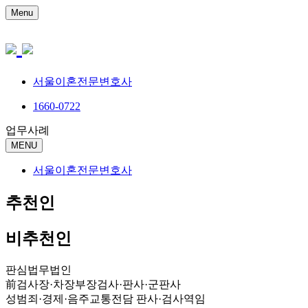
Menu
서울이혼전문변호사
1660-0722
업무사례
MENU
서울이혼전문변호사
추천인
비추천인
판심법무법인
前검사장·차장부장검사·판사·군판사
성범죄·경제·음주교통전담 판사·검사역임