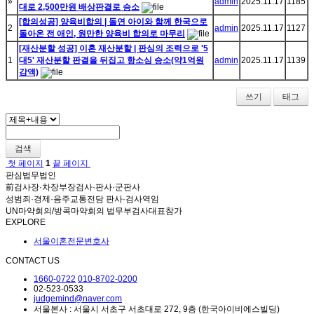
»
admin
2025.11.17
1185
대로 2,500만원 배상판결로 승소
[합의성공] 양육비합의 | 돌연 아이와 함께 한국으로
2
admin
2025.11.17
1127
돌아온 전 애인, 원만한 양육비 합의로 마무리
[재산분할 성공] 이혼 재산분할 | 판심의 조력으로 '5
1
대5' 재산분할 판결을 뒤집고 항소심 승소(약1억원
admin
2025.11.17
1139
감액)
쓰기
태그
검색
첫 페이지
1
끝 페이지
판심법무법인
前검사장·차장부장검사·판사·군판사
성범죄·경제·음주교통전담 판사·검사역임
UN마약회의/방콕마약회의 법무부검사대표참가
EXPLORE
서울이혼전문변호사
CONTACT US
1660-0722
010-8702-0200
02-523-0533
judgemind@naver.com
서울본사 : 서울시 서초구 서초대로 272, 9층 (한국아이비에스빌딩)