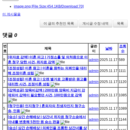
image.png
[File Size:454.1KB/Download:70]
이 게시물을
이 글의 추천인 목록
게시글 수정 내역
목록
댓글
0
번
글쓴
조회
제목
날짜
호
이
수
[위자료 감액] 이혼 피고 | 가정소홀 및 의처증으로 이
9
admin
2025.11.17
589
혼 청구 당한 사건, 위자료 감액
[조정성립] 이혼 원고 | 이혼을 원하는 의뢰인을 대리
8
admin
2025.11.17
1111
해 조정이혼 성립
[조정성립] 이혼 원고 | 오랜 별거로 고통받은 원고를
7
admin
2025.11.17
1120
대리한 사건, 조정이혼 성립
[감액성공] 양육비감액 | 200만원 양육비 지급이 강
6
제되어 감액이 필요했던 사건, 100만원으로 감액
admin
2025.11.17
1085
[청구인용] 인지청구 | 혼외자의 친생자인지 청구소
5
admin
2025.11.17
1089
송, 인용
[승소] 상간 손해배상 | 상간녀 위자료 청구소송에서
4
admin
2025.11.17
1144
아내를 변호해 5천만 원 승소 판결
[승소] 상간 손해배상 | 의뢰인을 조롱한 상간녀를 상