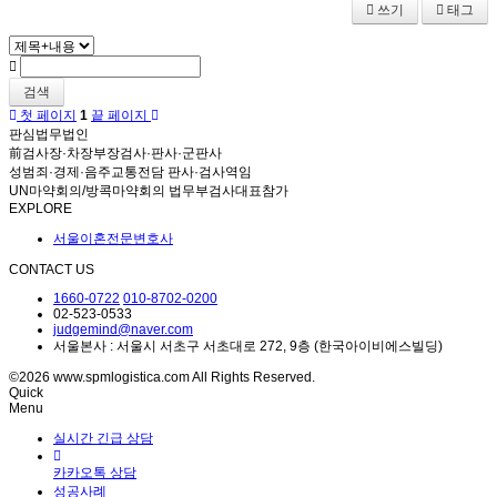
쓰기
태그
검색
첫 페이지
1
끝 페이지
판심법무법인
前검사장·차장부장검사·판사·군판사
성범죄·경제·음주교통전담 판사·검사역임
UN마약회의/방콕마약회의 법무부검사대표참가
EXPLORE
서울이혼전문변호사
CONTACT US
1660-0722
010-8702-0200
02-523-0533
judgemind@naver.com
서울본사 : 서울시 서초구 서초대로 272, 9층 (한국아이비에스빌딩)
©2026 www.spmlogistica.com All Rights Reserved.
Quick
Menu
실시간 긴급 상담
카카오톡 상담
성공사례