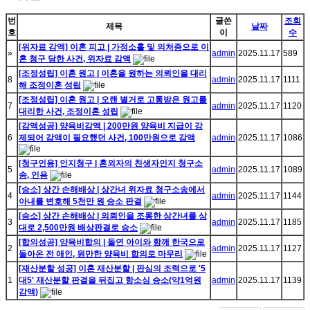
번
글쓴
조회
제목
날짜
호
이
수
[위자료 감액] 이혼 피고 | 가정소홀 및 의처증으로 이
»
admin
2025.11.17
589
혼 청구 당한 사건, 위자료 감액
[조정성립] 이혼 원고 | 이혼을 원하는 의뢰인을 대리
8
admin
2025.11.17
1111
해 조정이혼 성립
[조정성립] 이혼 원고 | 오랜 별거로 고통받은 원고를
7
admin
2025.11.17
1120
대리한 사건, 조정이혼 성립
[감액성공] 양육비감액 | 200만원 양육비 지급이 강
6
제되어 감액이 필요했던 사건, 100만원으로 감액
admin
2025.11.17
1086
[청구인용] 인지청구 | 혼외자의 친생자인지 청구소
5
admin
2025.11.17
1089
송, 인용
[승소] 상간 손해배상 | 상간녀 위자료 청구소송에서
4
admin
2025.11.17
1144
아내를 변호해 5천만 원 승소 판결
[승소] 상간 손해배상 | 의뢰인을 조롱한 상간녀를 상
3
admin
2025.11.17
1185
대로 2,500만원 배상판결로 승소
[합의성공] 양육비합의 | 돌연 아이와 함께 한국으로
2
admin
2025.11.17
1127
돌아온 전 애인, 원만한 양육비 합의로 마무리
[재산분할 성공] 이혼 재산분할 | 판심의 조력으로 '5
1
대5' 재산분할 판결을 뒤집고 항소심 승소(약1억원
admin
2025.11.17
1139
감액)